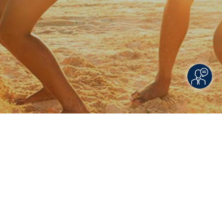
Rechtliche Informationen
Impressum
|
Datenschutzerklärung
|
Online Check-In
|
Service
|
Blacklisted Airlines
|
AGB
|
Barrierefreiheitserklärung
© 2026 • Schmetterling